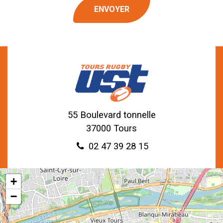
55 Boulevard tonnelle
37000
Tours
02 47 39 28 15
+
−